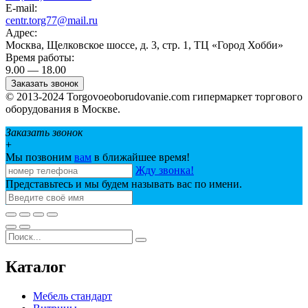
E-mail:
centr.torg77@mail.ru
Адрес:
Москва, Щелковское шоссе, д. 3, стр. 1, ТЦ «Город Хобби»
Время работы:
9.00 — 18.00
Заказать звонок
© 2013-2024 Torgovoeoborudovanie.com гипермаркет торгового
оборудования в Москве.
Заказать звонок
+
Мы позвоним
вам
в ближайшее время!
Жду звонка!
Представьтесь и мы будем называть вас по имени.
Каталог
Мебель стандарт