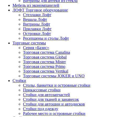
Витрины для аптеки из стекла
Мебель из экономпанелей
ЛОФТ Торговое оборудование
Стеллажи Лофт
Вешала Лофт
Витрины Лофт
Прилавки Лофт
Островки Лофт
Ресепшены и столы Лофт
Торговые системы
Серия «Базис»
Торговая система Canalina
Торговая система Global
Торговая система Mister
Торговая система Primo
Торговая система Vertikal
Торговые системы JOKER и UNO
Стойки
Столы, банкетки и островные стойки
Прикассовые стойки
Стойки для автозапчастей
Стойки для тканей и занавесок
Стойки для автошин и автодисков
Стойки под одежду
Рабочее место и островные стойки