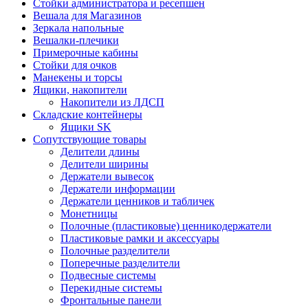
Стойки администратора и ресепшен
Вешала для Магазинов
Зеркала напольные
Вешалки-плечики
Примерочные кабины
Стойки для очков
Манекены и торсы
Ящики, накопители
Накопители из ЛДСП
Складские контейнеры
Ящики SK
Сопутствующие товары
Делители длины
Делители ширины
Держатели вывесок
Держатели информации
Держатели ценников и табличек
Монетницы
Полочные (пластиковые) ценникодержатели
Пластиковые рамки и аксессуары
Полочные разделители
Поперечные разделители
Подвесные системы
Перекидные системы
Фронтальные панели