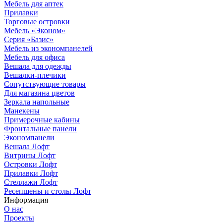
Мебель для аптек
Прилавки
Торговые островки
Мебель «Эконом»
Серия «Базис»
Мебель из экономпанелей
Мебель для офиса
Вешала для одежды
Вешалки-плечики
Сопутствующие товары
Для магазина цветов
Зеркала напольные
Манекены
Примерочные кабины
Фронтальные панели
Экономпанели
Вешала Лофт
Витрины Лофт
Островки Лофт
Прилавки Лофт
Стеллажи Лофт
Ресепшены и столы Лофт
Информация
О нас
Проекты