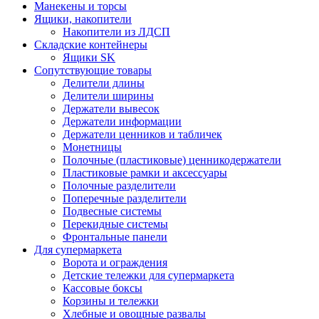
Манекены и торсы
Ящики, накопители
Накопители из ЛДСП
Складские контейнеры
Ящики SK
Сопутствующие товары
Делители длины
Делители ширины
Держатели вывесок
Держатели информации
Держатели ценников и табличек
Монетницы
Полочные (пластиковые) ценникодержатели
Пластиковые рамки и аксессуары
Полочные разделители
Поперечные разделители
Подвесные системы
Перекидные системы
Фронтальные панели
Для супермаркета
Ворота и ограждения
Детские тележки для супермаркета
Кассовые боксы
Корзины и тележки
Хлебные и овощные развалы