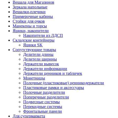
Вешала для Магазинов
Зеркала напольные
Вешалки-плечики
Примерочные кабины
Стойки для очков
Манекены и торсы
Ящики, накопители
Накопители из ЛДСП
Складские контейнеры
Ящики SK
Сопутствующие товары
Делители длины
Делители ширины
Держатели вывесок
Держатели информации
Держатели ценников и табличек
Монетницы
Полочные (пластиковые) ценникодержатели
Пластиковые рамки и аксессуары
Полочные разделители
Поперечные разделители
Подвесные системы
Перекидные системы
Фронтальные панели
Для супермаркета