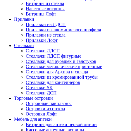
Витрины из стекла
Навесные витрины
Витрины Лофт
Прилавки
Прилавки из ЛДСП
Прилавки из алюминиевого профиля
Прилавки из стекла
Прилавки Лофт
Стеллажи
Стеллажи ЛДСП
Стеллажи ЛДСП фигурные
Стеллажи для рубашек и галстуков
Стеллажи металлические пристенные
Стеллажи для Архива и склада
Стеллажи из хромированной трубы
Стеллажи для контейнеров
Стеллажи SK
Стеллажи ДСП
Торговые островки
Островные павильоны
Островки из стекла
Островки Лофт
Мебель для аптеки
Витрины для аптеки первой линии
Кассовые аптечные витрины