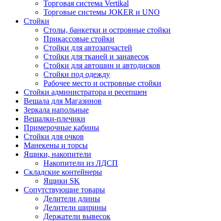
Торговая система Vertikal
Торговые системы JOKER и UNO
Стойки
Столы, банкетки и островные стойки
Прикассовые стойки
Стойки для автозапчастей
Стойки для тканей и занавесок
Стойки для автошин и автодисков
Стойки под одежду
Рабочее место и островные стойки
Стойки администратора и ресепшен
Вешала для Магазинов
Зеркала напольные
Вешалки-плечики
Примерочные кабины
Стойки для очков
Манекены и торсы
Ящики, накопители
Накопители из ЛДСП
Складские контейнеры
Ящики SK
Сопутствующие товары
Делители длины
Делители ширины
Держатели вывесок