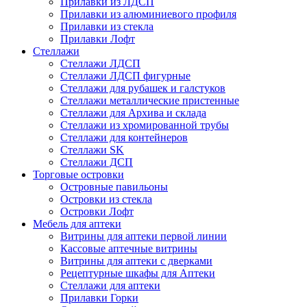
Прилавки из ЛДСП
Прилавки из алюминиевого профиля
Прилавки из стекла
Прилавки Лофт
Стеллажи
Стеллажи ЛДСП
Стеллажи ЛДСП фигурные
Стеллажи для рубашек и галстуков
Стеллажи металлические пристенные
Стеллажи для Архива и склада
Стеллажи из хромированной трубы
Стеллажи для контейнеров
Стеллажи SK
Стеллажи ДСП
Торговые островки
Островные павильоны
Островки из стекла
Островки Лофт
Мебель для аптеки
Витрины для аптеки первой линии
Кассовые аптечные витрины
Витрины для аптеки с дверками
Рецептурные шкафы для Аптеки
Стеллажи для аптеки
Прилавки Горки