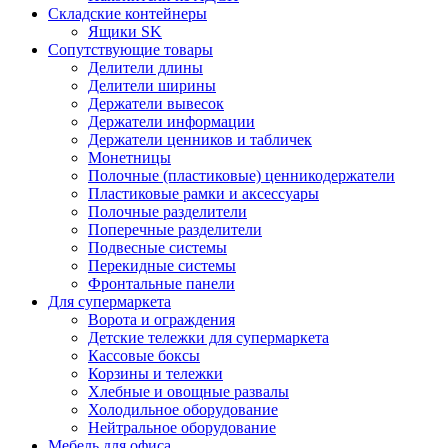
Складские контейнеры
Ящики SK
Сопутствующие товары
Делители длины
Делители ширины
Держатели вывесок
Держатели информации
Держатели ценников и табличек
Монетницы
Полочные (пластиковые) ценникодержатели
Пластиковые рамки и аксессуары
Полочные разделители
Поперечные разделители
Подвесные системы
Перекидные системы
Фронтальные панели
Для супермаркета
Ворота и ограждения
Детские тележки для супермаркета
Кассовые боксы
Корзины и тележки
Хлебные и овощные развалы
Холодильное оборудование
Нейтральное оборудование
Мебель для офиса