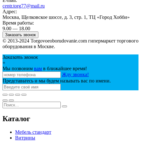
E-mail:
centr.torg77@mail.ru
Адрес:
Москва, Щелковское шоссе, д. 3, стр. 1, ТЦ «Город Хобби»
Время работы:
9.00 — 18.00
Заказать звонок
© 2013-2024 Torgovoeoborudovanie.com гипермаркет торгового
оборудования в Москве.
Заказать звонок
+
Мы позвоним
вам
в ближайшее время!
Жду звонка!
Представьтесь и мы будем называть вас по имени.
Каталог
Мебель стандарт
Витрины