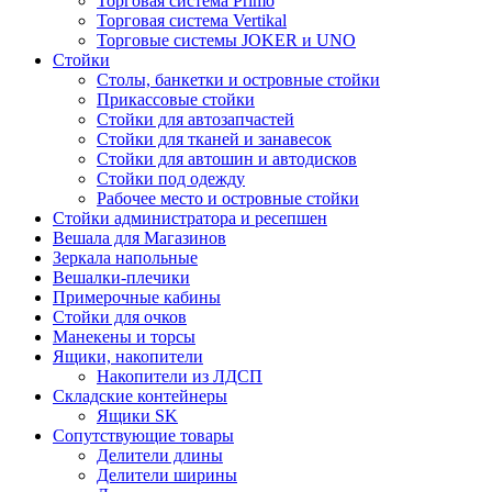
Торговая система Primo
Торговая система Vertikal
Торговые системы JOKER и UNO
Стойки
Столы, банкетки и островные стойки
Прикассовые стойки
Стойки для автозапчастей
Стойки для тканей и занавесок
Стойки для автошин и автодисков
Стойки под одежду
Рабочее место и островные стойки
Стойки администратора и ресепшен
Вешала для Магазинов
Зеркала напольные
Вешалки-плечики
Примерочные кабины
Стойки для очков
Манекены и торсы
Ящики, накопители
Накопители из ЛДСП
Складские контейнеры
Ящики SK
Сопутствующие товары
Делители длины
Делители ширины