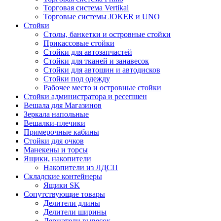
Торговая система Vertikal
Торговые системы JOKER и UNO
Стойки
Столы, банкетки и островные стойки
Прикассовые стойки
Стойки для автозапчастей
Стойки для тканей и занавесок
Стойки для автошин и автодисков
Стойки под одежду
Рабочее место и островные стойки
Стойки администратора и ресепшен
Вешала для Магазинов
Зеркала напольные
Вешалки-плечики
Примерочные кабины
Стойки для очков
Манекены и торсы
Ящики, накопители
Накопители из ЛДСП
Складские контейнеры
Ящики SK
Сопутствующие товары
Делители длины
Делители ширины
Держатели вывесок