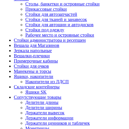
Столы, банкетки и островные стойки
Прикассовые стойки
Стойки для автозапчастей
Стойки для тканей и занавесок
Стойки для автошин и автодисков
Стойки под одежду
Рабочее место и островные стойки
Стойки администратора и ресепшен
Вешала для Магазинов
Зеркала напольные
Вешалки-плечики
Примерочные кабины
Стойки для очков
Манекены и торсы
Ящики, накопители
Накопители из ЛДСП
Складские контейнеры
Ящики SK
Сопутствующие товары
Делители длины
Делители ширины
Держатели вывесок
Держатели информации
Держатели ценников и табличек
Монетницы