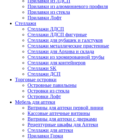
Прилавки из ЛДСП
Прилавки из алюминиевого профиля
Прилавки из стекла
Прилавки Лофт
Стеллажи
Стеллажи ЛДСП
Стеллажи ЛДСП фигурные
Стеллажи для рубашек и галстуков
Стеллажи металлические пристенные
Стеллажи для Архива и склада
Стеллажи из хромированной трубы
Стеллажи для контейнеров
Стеллажи SK
Стеллажи ДСП
Торговые островки
Островные павильоны
Островки из стекла
Островки Лофт
Мебель для аптеки
Витрины для аптеки первой линии
Кассовые аптечные витрины
Витрины для аптеки с дверками
Рецептурные шкафы для Аптеки
Стеллажи для аптеки
Прилавки Горки