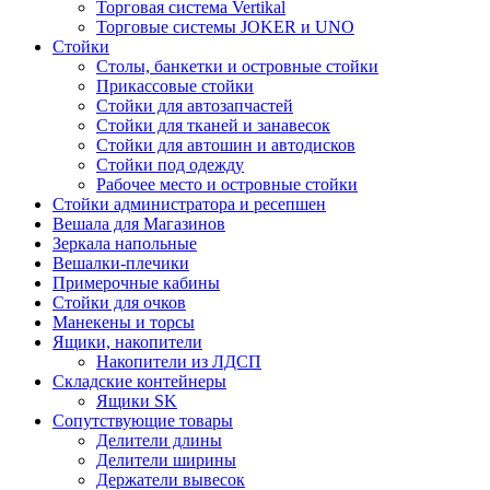
Торговая система Vertikal
Торговые системы JOKER и UNO
Стойки
Столы, банкетки и островные стойки
Прикассовые стойки
Стойки для автозапчастей
Стойки для тканей и занавесок
Стойки для автошин и автодисков
Стойки под одежду
Рабочее место и островные стойки
Стойки администратора и ресепшен
Вешала для Магазинов
Зеркала напольные
Вешалки-плечики
Примерочные кабины
Стойки для очков
Манекены и торсы
Ящики, накопители
Накопители из ЛДСП
Складские контейнеры
Ящики SK
Сопутствующие товары
Делители длины
Делители ширины
Держатели вывесок