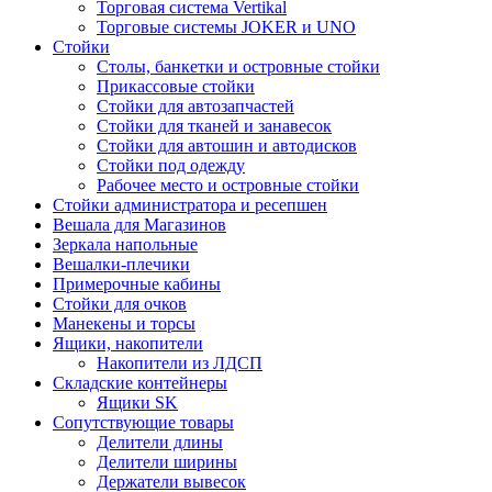
Торговая система Vertikal
Торговые системы JOKER и UNO
Стойки
Столы, банкетки и островные стойки
Прикассовые стойки
Стойки для автозапчастей
Стойки для тканей и занавесок
Стойки для автошин и автодисков
Стойки под одежду
Рабочее место и островные стойки
Стойки администратора и ресепшен
Вешала для Магазинов
Зеркала напольные
Вешалки-плечики
Примерочные кабины
Стойки для очков
Манекены и торсы
Ящики, накопители
Накопители из ЛДСП
Складские контейнеры
Ящики SK
Сопутствующие товары
Делители длины
Делители ширины
Держатели вывесок