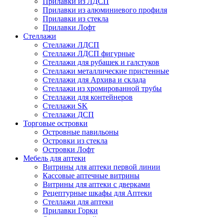
Прилавки из ЛДСП
Прилавки из алюминиевого профиля
Прилавки из стекла
Прилавки Лофт
Стеллажи
Стеллажи ЛДСП
Стеллажи ЛДСП фигурные
Стеллажи для рубашек и галстуков
Стеллажи металлические пристенные
Стеллажи для Архива и склада
Стеллажи из хромированной трубы
Стеллажи для контейнеров
Стеллажи SK
Стеллажи ДСП
Торговые островки
Островные павильоны
Островки из стекла
Островки Лофт
Мебель для аптеки
Витрины для аптеки первой линии
Кассовые аптечные витрины
Витрины для аптеки с дверками
Рецептурные шкафы для Аптеки
Стеллажи для аптеки
Прилавки Горки