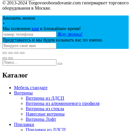
© 2013-2024 Torgovoeoborudovanie.com гипермаркет торгового
оборудования в Москве.
Заказать звонок
+
Мы позвоним
вам
в ближайшее время!
Жду звонка!
Представьтесь и мы будем называть вас по имени.
Каталог
Мебель стандарт
Витрины
Витрины из ЛДСП
Витрины из алюминиевого профиля
Витрины из стекла
Навесные витрины
Витрины Лофт
Прилавки
Прилавки из ЛДСП