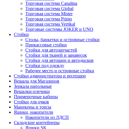
Торговая система Canalina
Торговая система Global
Торговая система Mister
Торговая система Primo
Торговая система Vertikal
Торговые системы JOKER и UNO
Стойки
Столы, банкетки и островные стойки
Прикассовые стойки
Стойки для автозапчастей
Стойки для тканей и занавесок
Стойки для автошин и автодисков
Стойки под одежду
Рабочее место и островные стойки
Стойки администратора и ресепшен
Вешала для Магазинов
Зеркала напольные
Вешалки-плечики
Примерочные кабины
Стойки для очков
Манекены и торсы
Ящики, накопители
Накопители из ЛДСП
Складские контейнеры
Ящики SK