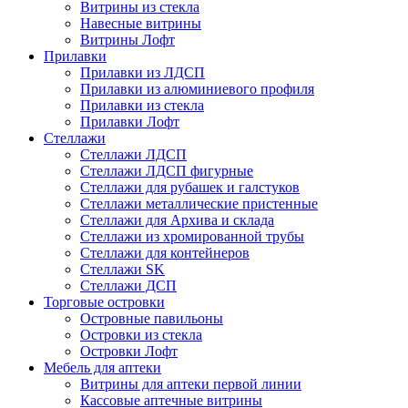
Витрины из стекла
Навесные витрины
Витрины Лофт
Прилавки
Прилавки из ЛДСП
Прилавки из алюминиевого профиля
Прилавки из стекла
Прилавки Лофт
Стеллажи
Стеллажи ЛДСП
Стеллажи ЛДСП фигурные
Стеллажи для рубашек и галстуков
Стеллажи металлические пристенные
Стеллажи для Архива и склада
Стеллажи из хромированной трубы
Стеллажи для контейнеров
Стеллажи SK
Стеллажи ДСП
Торговые островки
Островные павильоны
Островки из стекла
Островки Лофт
Мебель для аптеки
Витрины для аптеки первой линии
Кассовые аптечные витрины