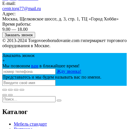
E-mail:
centr.torg77@mail.ru
Адрес:
Москва, Щелковское шоссе, д. 3, стр. 1, ТЦ «Город Хобби»
Время работы:
9.00 — 18.00
Заказать звонок
© 2013-2024 Torgovoeoborudovanie.com гипермаркет торгового
оборудования в Москве.
Заказать звонок
+
Мы позвоним
вам
в ближайшее время!
Жду звонка!
Представьтесь и мы будем называть вас по имени.
Каталог
Мебель стандарт