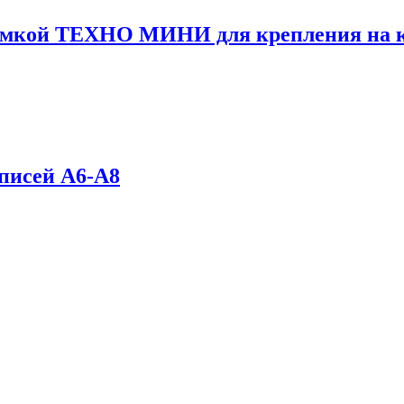
амкой ТЕХНО МИНИ для крепления на к
писей А6-А8