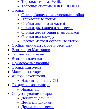
Торговая система Vertikal
Торговые системы JOKER и UNO
Стойки
Столы, банкетки и островные стойки
Прикассовые стойки
Стойки для автозапчастей
Стойки для тканей и занавесок
Стойки для автошин и автодисков
Стойки под одежду
Рабочее место и островные стойки
Стойки администратора и ресепшен
Вешала для Магазинов
Зеркала напольные
Вешалки-плечики
Примерочные кабины
Стойки для очков
Манекены и торсы
Ящики, накопители
Накопители из ЛДСП
Складские контейнеры
Ящики SK
Сопутствующие товары
Делители длины
Делители ширины
Держатели вывесок