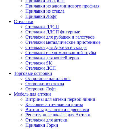
Прилавки из ЛДСП
Прилавки из алюминиевого профиля
Прилавки из стекла
Прилавки Лофт
Стеллажи
Стеллажи ЛДСП
Стеллажи ЛДСП фигурные
Стеллажи для рубашек и галстуков
Стеллажи металлические пристенные
Стеллажи для Архива и склада
Стеллажи из хромированной трубы
Стеллажи для контейнеров
Стеллажи SK
Стеллажи ДСП
Торговые островки
Островные павильоны
Островки из стекла
Островки Лофт
Мебель для аптеки
Витрины для аптеки первой линии
Кассовые аптечные витрины
Витрины для аптеки с дверками
Рецептурные шкафы для Аптеки
Стеллажи для аптеки
Прилавки Горки