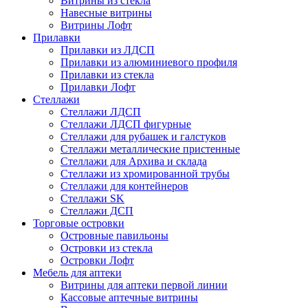
Витрины из стекла
Навесные витрины
Витрины Лофт
Прилавки
Прилавки из ЛДСП
Прилавки из алюминиевого профиля
Прилавки из стекла
Прилавки Лофт
Стеллажи
Стеллажи ЛДСП
Стеллажи ЛДСП фигурные
Стеллажи для рубашек и галстуков
Стеллажи металлические пристенные
Стеллажи для Архива и склада
Стеллажи из хромированной трубы
Стеллажи для контейнеров
Стеллажи SK
Стеллажи ДСП
Торговые островки
Островные павильоны
Островки из стекла
Островки Лофт
Мебель для аптеки
Витрины для аптеки первой линии
Кассовые аптечные витрины