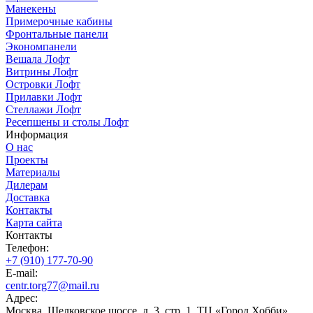
Манекены
Примерочные кабины
Фронтальные панели
Экономпанели
Вешала Лофт
Витрины Лофт
Островки Лофт
Прилавки Лофт
Стеллажи Лофт
Ресепшены и столы Лофт
Информация
О нас
Проекты
Материалы
Дилерам
Доставка
Контакты
Карта сайта
Контакты
Телефон:
+7 (910) 177-70-90
E-mail:
centr.torg77@mail.ru
Адрес:
Москва, Щелковское шоссе, д. 3, стр. 1, ТЦ «Город Хобби»