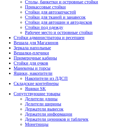
Столы, банкетки и островные стойки
Прикассовые стойки
Стойки для автозапчастей
Стойки для тканей и занавесок
Стойки для автошин и автодисков
Стойки под одежду
Рабочее место и островные стойки
Стойки администратора и ресепшен
Вешала для Магазинов
Зеркала напольные
Вешалки-плечики
Примерочные кабины
Стойки для очков
Манекены и торсы
Ящики, накопители
Накопители из ЛДСП
Складские контейнеры
Ящики SK
Сопутствующие товары
Делители длины
Делители ширины
Держатели вывесок
Держатели информации
Держатели ценников и табличек
Монетницы