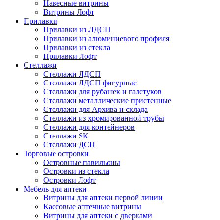
Навесные витрины
Витрины Лофт
Прилавки
Прилавки из ЛДСП
Прилавки из алюминиевого профиля
Прилавки из стекла
Прилавки Лофт
Стеллажи
Стеллажи ЛДСП
Стеллажи ЛДСП фигурные
Стеллажи для рубашек и галстуков
Стеллажи металлические пристенные
Стеллажи для Архива и склада
Стеллажи из хромированной трубы
Стеллажи для контейнеров
Стеллажи SK
Стеллажи ДСП
Торговые островки
Островные павильоны
Островки из стекла
Островки Лофт
Мебель для аптеки
Витрины для аптеки первой линии
Кассовые аптечные витрины
Витрины для аптеки с дверками