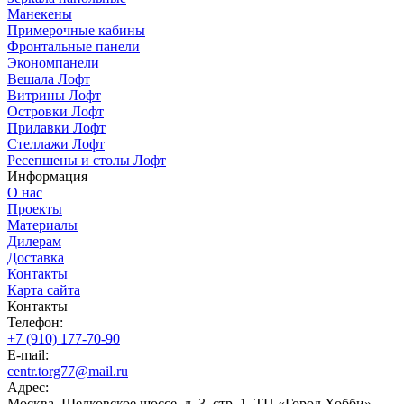
Манекены
Примерочные кабины
Фронтальные панели
Экономпанели
Вешала Лофт
Витрины Лофт
Островки Лофт
Прилавки Лофт
Стеллажи Лофт
Ресепшены и столы Лофт
Информация
О нас
Проекты
Материалы
Дилерам
Доставка
Контакты
Карта сайта
Контакты
Телефон:
+7 (910) 177-70-90
E-mail:
centr.torg77@mail.ru
Адрес:
Москва, Щелковское шоссе, д. 3, стр. 1, ТЦ «Город Хобби»