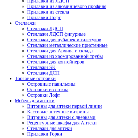
Прилавки из ЛДСП
Прилавки из алюминиевого профиля
Прилавки из стекла
Прилавки Лофт
Стеллажи
Стеллажи ЛДСП
Стеллажи ЛДСП фигурные
Стеллажи для рубашек и галстуков
Стеллажи металлические пристенные
Стеллажи для Архива и склада
Стеллажи из хромированной трубы
Стеллажи для контейнеров
Стеллажи SK
Стеллажи ДСП
Торговые островки
Островные павильоны
Островки из стекла
Островки Лофт
Мебель для аптеки
Витрины для аптеки первой линии
Кассовые аптечные витрины
Витрины для аптеки с дверками
Рецептурные шкафы для Аптеки
Стеллажи для аптеки
Прилавки Горки