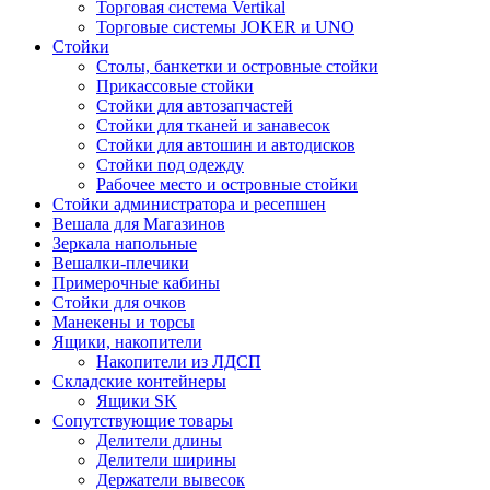
Торговая система Vertikal
Торговые системы JOKER и UNO
Стойки
Столы, банкетки и островные стойки
Прикассовые стойки
Стойки для автозапчастей
Стойки для тканей и занавесок
Стойки для автошин и автодисков
Стойки под одежду
Рабочее место и островные стойки
Стойки администратора и ресепшен
Вешала для Магазинов
Зеркала напольные
Вешалки-плечики
Примерочные кабины
Стойки для очков
Манекены и торсы
Ящики, накопители
Накопители из ЛДСП
Складские контейнеры
Ящики SK
Сопутствующие товары
Делители длины
Делители ширины
Держатели вывесок