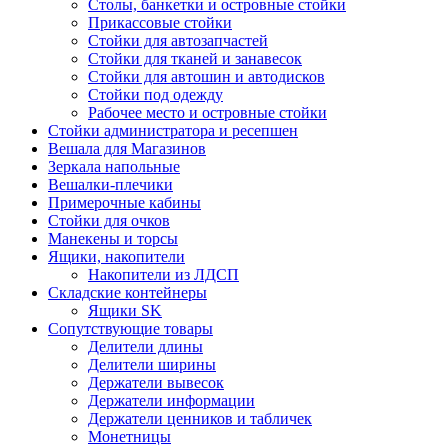
Столы, банкетки и островные стойки
Прикассовые стойки
Стойки для автозапчастей
Стойки для тканей и занавесок
Стойки для автошин и автодисков
Стойки под одежду
Рабочее место и островные стойки
Стойки администратора и ресепшен
Вешала для Магазинов
Зеркала напольные
Вешалки-плечики
Примерочные кабины
Стойки для очков
Манекены и торсы
Ящики, накопители
Накопители из ЛДСП
Складские контейнеры
Ящики SK
Сопутствующие товары
Делители длины
Делители ширины
Держатели вывесок
Держатели информации
Держатели ценников и табличек
Монетницы