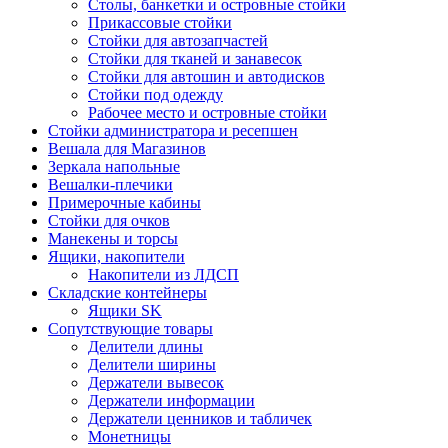
Столы, банкетки и островные стойки
Прикассовые стойки
Стойки для автозапчастей
Стойки для тканей и занавесок
Стойки для автошин и автодисков
Стойки под одежду
Рабочее место и островные стойки
Стойки администратора и ресепшен
Вешала для Магазинов
Зеркала напольные
Вешалки-плечики
Примерочные кабины
Стойки для очков
Манекены и торсы
Ящики, накопители
Накопители из ЛДСП
Складские контейнеры
Ящики SK
Сопутствующие товары
Делители длины
Делители ширины
Держатели вывесок
Держатели информации
Держатели ценников и табличек
Монетницы