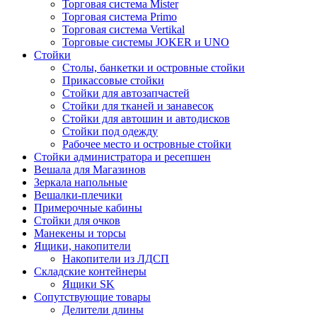
Торговая система Mister
Торговая система Primo
Торговая система Vertikal
Торговые системы JOKER и UNO
Стойки
Столы, банкетки и островные стойки
Прикассовые стойки
Стойки для автозапчастей
Стойки для тканей и занавесок
Стойки для автошин и автодисков
Стойки под одежду
Рабочее место и островные стойки
Стойки администратора и ресепшен
Вешала для Магазинов
Зеркала напольные
Вешалки-плечики
Примерочные кабины
Стойки для очков
Манекены и торсы
Ящики, накопители
Накопители из ЛДСП
Складские контейнеры
Ящики SK
Сопутствующие товары
Делители длины