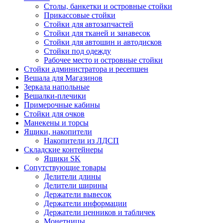
Столы, банкетки и островные стойки
Прикассовые стойки
Стойки для автозапчастей
Стойки для тканей и занавесок
Стойки для автошин и автодисков
Стойки под одежду
Рабочее место и островные стойки
Стойки администратора и ресепшен
Вешала для Магазинов
Зеркала напольные
Вешалки-плечики
Примерочные кабины
Стойки для очков
Манекены и торсы
Ящики, накопители
Накопители из ЛДСП
Складские контейнеры
Ящики SK
Сопутствующие товары
Делители длины
Делители ширины
Держатели вывесок
Держатели информации
Держатели ценников и табличек
Монетницы