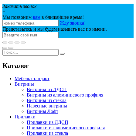
Заказать звонок
+
Мы позвоним
вам
в ближайшее время!
Жду звонка!
Представьтесь и мы будем называть вас по имени.
Каталог
Мебель стандарт
Витрины
Витрины из ЛДСП
Витрины из алюминиевого профиля
Витрины из стекла
Навесные витрины
Витрины Лофт
Прилавки
Прилавки из ЛДСП
Прилавки из алюминиевого профиля
Прилавки из стекла