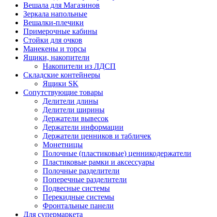
Вешала для Магазинов
Зеркала напольные
Вешалки-плечики
Примерочные кабины
Стойки для очков
Манекены и торсы
Ящики, накопители
Накопители из ЛДСП
Складские контейнеры
Ящики SK
Сопутствующие товары
Делители длины
Делители ширины
Держатели вывесок
Держатели информации
Держатели ценников и табличек
Монетницы
Полочные (пластиковые) ценникодержатели
Пластиковые рамки и аксессуары
Полочные разделители
Поперечные разделители
Подвесные системы
Перекидные системы
Фронтальные панели
Для супермаркета