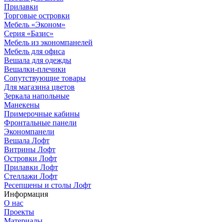
Прилавки
Торговые островки
Мебель «Эконом»
Серия «Базис»
Мебель из экономпанелей
Мебель для офиса
Вешала для одежды
Вешалки-плечики
Сопутствующие товары
Для магазина цветов
Зеркала напольные
Манекены
Примерочные кабины
Фронтальные панели
Экономпанели
Вешала Лофт
Витрины Лофт
Островки Лофт
Прилавки Лофт
Стеллажи Лофт
Ресепшены и столы Лофт
Информация
О нас
Проекты
Материалы