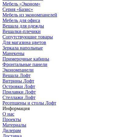
Мебель «Эконом»
Серия «Базис»
Мебель из экономпанелей
Мебель для офиса
Вешала для одежды
Вешалки-плечики
Сопутствующие товары
Для магазина цветов
Зеркала напольные
Манекены
Примерочные кабины
Фронтальные панели
Экономпанели
Вешала Лофт
Витрины Лофт
Островки Лофт
Прилавки Лофт
Стеллажи Лофт
Ресепшены и столы Лофт
Информация
О нас
Проекты
Материалы
Дилерам
Доставка