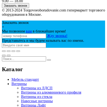
9.00 — 18.00
Заказать звонок
© 2013-2024 Torgovoeoborudovanie.com гипермаркет торгового
оборудования в Москве.
Заказать звонок
+
Мы позвоним
вам
в ближайшее время!
Жду звонка!
Представьтесь и мы будем называть вас по имени.
Каталог
Мебель стандарт
Витрины
Витрины из ЛДСП
Витрины из алюминиевого профиля
Витрины из стекла
Навесные витрины
Витрины Лофт