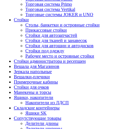
Торговая система Primo
Торговая система Vertikal
Торговые системы JOKER и UNO
Стойки
Столы, банкетки и островные стойки
Прикассовые стойки
Стойки для автозапчастей
Стойки для тканей и занавесок
Стойки для автошин и автодисков
Стойки под одежду
Рабочее место и островные стойки
Стойки администратора и ресепшен
Вешала для Магазинов
Зеркала напольные
Вешалки-плечики
Примерочные кабины
Стойки для очков
Манекены и торсы
Ящики, накопители
Накопители из ЛДСП
Складские контейнеры
Ящики SK
Сопутствующие товары
Делители длины
Делители ширины