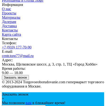
Ресепшены и столы Лофт
Информация
О нас
Проекты
Материалы
Дилерам
Доставка
Контакты
Карта сайта
Контакты
Телефон:
+7 (910) 177-70-90
E-mail:
centr.torg77@mail.ru
Адрес:
Москва, Щелковское шоссе, д. 3, стр. 1, ТЦ «Город Хобби»
Время работы:
9.00 — 18.00
Заказать звонок
© 2013-2024 Torgovoeoborudovanie.com гипермаркет торгового
оборудования в Москве.
Заказать звонок
+
Мы позвоним
вам
в ближайшее время!