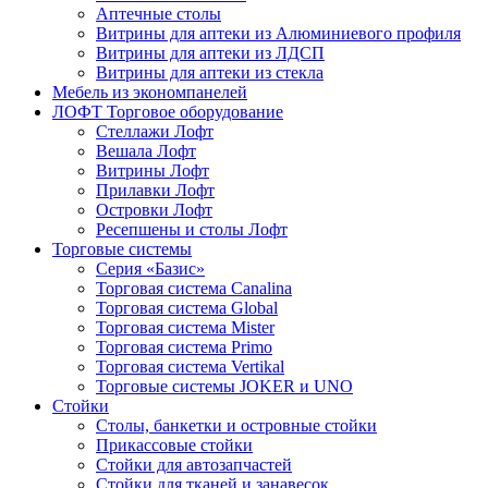
Аптечные столы
Витрины для аптеки из Алюминиевого профиля
Витрины для аптеки из ЛДСП
Витрины для аптеки из стекла
Мебель из экономпанелей
ЛОФТ Торговое оборудование
Стеллажи Лофт
Вешала Лофт
Витрины Лофт
Прилавки Лофт
Островки Лофт
Ресепшены и столы Лофт
Торговые системы
Серия «Базис»
Торговая система Canalina
Торговая система Global
Торговая система Mister
Торговая система Primo
Торговая система Vertikal
Торговые системы JOKER и UNO
Стойки
Столы, банкетки и островные стойки
Прикассовые стойки
Стойки для автозапчастей
Стойки для тканей и занавесок