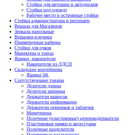
Стойки для автошин и автодисков
Стойки под одежду
Рабочее место и островные стойки
Стойки администратора и ресепшен
Вешала для Магазинов
Зеркала напольные
Вешалки-плечики
Примерочные кабины
Стойки для очков
Манекены и торсы
Ящики, накопители
Накопители из ЛДСП
Складские контейнеры
Ящики SK
Сопутствующие товары
Делители длины
Делители ширины
Держатели вывесок
Держатели информации
Держатели ценников и табличек
Монетницы
Полочные (пластиковые) ценникодержатели
Пластиковые рамки и аксессуары
Полочные разделители
Поперечные разделители