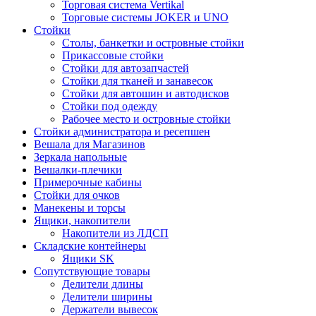
Торговая система Vertikal
Торговые системы JOKER и UNO
Стойки
Столы, банкетки и островные стойки
Прикассовые стойки
Стойки для автозапчастей
Стойки для тканей и занавесок
Стойки для автошин и автодисков
Стойки под одежду
Рабочее место и островные стойки
Стойки администратора и ресепшен
Вешала для Магазинов
Зеркала напольные
Вешалки-плечики
Примерочные кабины
Стойки для очков
Манекены и торсы
Ящики, накопители
Накопители из ЛДСП
Складские контейнеры
Ящики SK
Сопутствующие товары
Делители длины
Делители ширины
Держатели вывесок