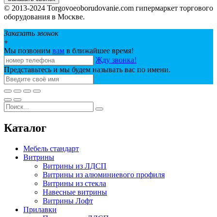
© 2013-2024 Torgovoeoborudovanie.com гипермаркет торгового
оборудования в Москве.
Заказать звонок
+
Мы позвоним
вам
в ближайшее время!
Жду звонка!
Представьтесь и мы будем называть вас по имени.
Каталог
Мебель стандарт
Витрины
Витрины из ЛДСП
Витрины из алюминиевого профиля
Витрины из стекла
Навесные витрины
Витрины Лофт
Прилавки