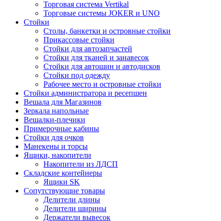
Торговая система Vertikal
Торговые системы JOKER и UNO
Стойки
Столы, банкетки и островные стойки
Прикассовые стойки
Стойки для автозапчастей
Стойки для тканей и занавесок
Стойки для автошин и автодисков
Стойки под одежду
Рабочее место и островные стойки
Стойки администратора и ресепшен
Вешала для Магазинов
Зеркала напольные
Вешалки-плечики
Примерочные кабины
Стойки для очков
Манекены и торсы
Ящики, накопители
Накопители из ЛДСП
Складские контейнеры
Ящики SK
Сопутствующие товары
Делители длины
Делители ширины
Держатели вывесок