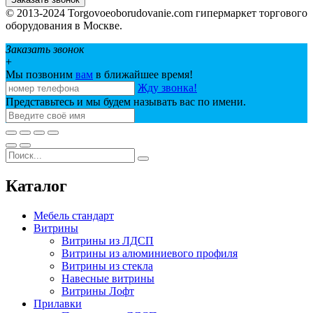
© 2013-2024 Torgovoeoborudovanie.com гипермаркет торгового
оборудования в Москве.
Заказать звонок
+
Мы позвоним
вам
в ближайшее время!
Жду звонка!
Представьтесь и мы будем называть вас по имени.
Каталог
Мебель стандарт
Витрины
Витрины из ЛДСП
Витрины из алюминиевого профиля
Витрины из стекла
Навесные витрины
Витрины Лофт
Прилавки