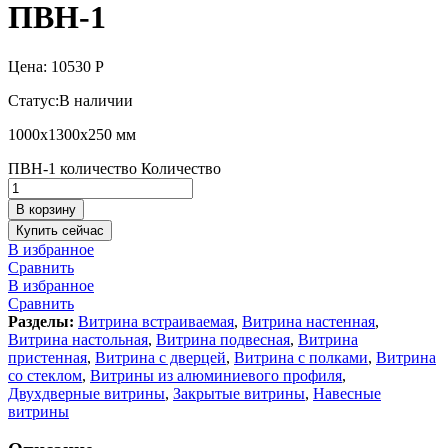
ПВН-1
Цена:
10530
Р
Статус:
В наличии
1000х1300х250 мм
ПВН-1 количество
Количество
В корзину
Купить сейчас
В избранное
Сравнить
В избранное
Сравнить
Разделы:
Витрина встраиваемая
,
Витрина настенная
,
Витрина настольная
,
Витрина подвесная
,
Витрина
пристенная
,
Витрина с дверцей
,
Витрина с полками
,
Витрина
со стеклом
,
Витрины из алюминиевого профиля
,
Двухдверные витрины
,
Закрытые витрины
,
Навесные
витрины