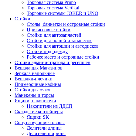
Торговая система Primo
Торговая система Vertikal
Торговые системы JOKER и UNO
Стойки
Столы, банкетки и островные стойки
Прикассовые стойки
Стойки для автозапчастей
Стойки для тканей и занавесок
Стойки для автошин и автодисков
Стойки под одежду
Рабочее место и островные стойки
Стойки администратора и ресепшен
Вешала для Магазинов
Зеркала напольные
Вешалки-плечики
Примерочные кабины
Стойки для очков
Манекены и торсы
Ящики, накопители
Накопители из ЛДСП
Складские контейнеры
Ящики SK
Сопутствующие товары
Делители длины
Делители ширины