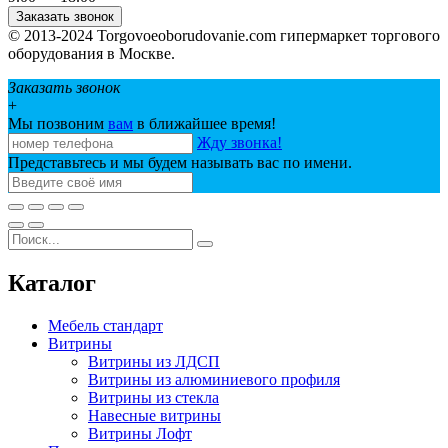
Заказать звонок
© 2013-2024 Torgovoeoborudovanie.com гипермаркет торгового
оборудования в Москве.
Заказать звонок
+
Мы позвоним
вам
в ближайшее время!
Жду звонка!
Представьтесь и мы будем называть вас по имени.
Каталог
Мебель стандарт
Витрины
Витрины из ЛДСП
Витрины из алюминиевого профиля
Витрины из стекла
Навесные витрины
Витрины Лофт