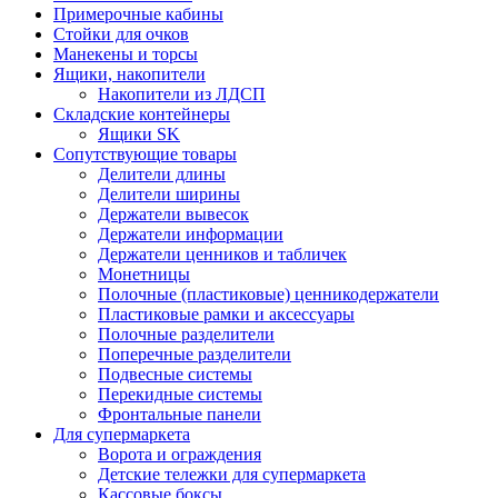
Примерочные кабины
Стойки для очков
Манекены и торсы
Ящики, накопители
Накопители из ЛДСП
Складские контейнеры
Ящики SK
Сопутствующие товары
Делители длины
Делители ширины
Держатели вывесок
Держатели информации
Держатели ценников и табличек
Монетницы
Полочные (пластиковые) ценникодержатели
Пластиковые рамки и аксессуары
Полочные разделители
Поперечные разделители
Подвесные системы
Перекидные системы
Фронтальные панели
Для супермаркета
Ворота и ограждения
Детские тележки для супермаркета
Кассовые боксы