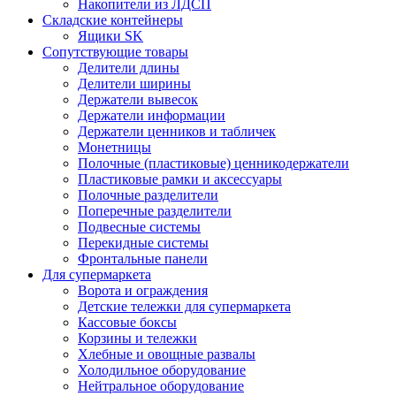
Накопители из ЛДСП
Складские контейнеры
Ящики SK
Сопутствующие товары
Делители длины
Делители ширины
Держатели вывесок
Держатели информации
Держатели ценников и табличек
Монетницы
Полочные (пластиковые) ценникодержатели
Пластиковые рамки и аксессуары
Полочные разделители
Поперечные разделители
Подвесные системы
Перекидные системы
Фронтальные панели
Для супермаркета
Ворота и ограждения
Детские тележки для супермаркета
Кассовые боксы
Корзины и тележки
Хлебные и овощные развалы
Холодильное оборудование
Нейтральное оборудование