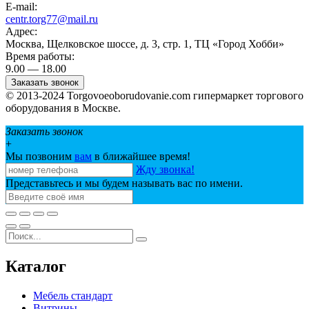
E-mail:
centr.torg77@mail.ru
Адрес:
Москва, Щелковское шоссе, д. 3, стр. 1, ТЦ «Город Хобби»
Время работы:
9.00 — 18.00
Заказать звонок
© 2013-2024 Torgovoeoborudovanie.com гипермаркет торгового
оборудования в Москве.
Заказать звонок
+
Мы позвоним
вам
в ближайшее время!
Жду звонка!
Представьтесь и мы будем называть вас по имени.
Каталог
Мебель стандарт
Витрины