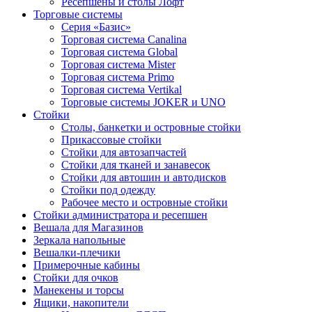
Ресепшены и столы Лофт
Торговые системы
Серия «Базис»
Торговая система Canalina
Торговая система Global
Торговая система Mister
Торговая система Primo
Торговая система Vertikal
Торговые системы JOKER и UNO
Стойки
Столы, банкетки и островные стойки
Прикассовые стойки
Стойки для автозапчастей
Стойки для тканей и занавесок
Стойки для автошин и автодисков
Стойки под одежду
Рабочее место и островные стойки
Стойки администратора и ресепшен
Вешала для Магазинов
Зеркала напольные
Вешалки-плечики
Примерочные кабины
Стойки для очков
Манекены и торсы
Ящики, накопители