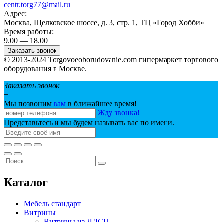
centr.torg77@mail.ru
Адрес:
Москва, Щелковское шоссе, д. 3, стр. 1, ТЦ «Город Хобби»
Время работы:
9.00 — 18.00
Заказать звонок
© 2013-2024 Torgovoeoborudovanie.com гипермаркет торгового
оборудования в Москве.
Заказать звонок
+
Мы позвоним
вам
в ближайшее время!
Жду звонка!
Представьтесь и мы будем называть вас по имени.
Каталог
Мебель стандарт
Витрины
Витрины из ЛДСП