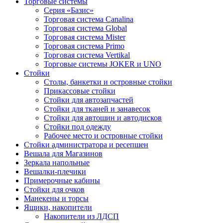
Торговые системы
Серия «Базис»
Торговая система Canalina
Торговая система Global
Торговая система Mister
Торговая система Primo
Торговая система Vertikal
Торговые системы JOKER и UNO
Стойки
Столы, банкетки и островные стойки
Прикассовые стойки
Стойки для автозапчастей
Стойки для тканей и занавесок
Стойки для автошин и автодисков
Стойки под одежду
Рабочее место и островные стойки
Стойки администратора и ресепшен
Вешала для Магазинов
Зеркала напольные
Вешалки-плечики
Примерочные кабины
Стойки для очков
Манекены и торсы
Ящики, накопители
Накопители из ЛДСП