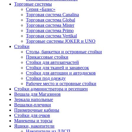
Торговые системы
Серия «Базис»
Торговая система Canalina
Торговая система Global
Торговая система Mister
Торговая система Primo
Торговая система Vertikal
Торговые системы JOKER и UNO
Стойки
Столы, банкетки и островные стойки
Прикассовые стойки
Стойки для автозапчастей
Стойки для тканей и занавесок
Стойки для автошин и автодисков
Стойки под одежду
Рабочее место и островные стойки
Стойки администратора и ресепшен
Вешала для Магазинов
Зеркала напольные
Вешалки-плечики
Примерочные кабины
Стойки для очков
Манекены и торсы
Ящики, накопители
Накопители из ЛДСП