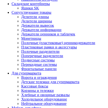
Складские контейнеры
Ящики SK
Сопутствующие товары
Делители длины
Делители ширины
Держатели вывесок
Держатели информации
Держатели ценников и табличек
Монетницы
Полочные (пластиковые) ценникодержатели
Пластиковые рамки и аксессуары
Полочные разделители
Поперечные разделители
Подвесные системы
Перекидные системы
Фронтальные панели
Для супермаркета
Ворота и ограждения
Детские тележки для супермаркета
Кассовые боксы
Корзины и тележки
Хлебные и овощные развалы
Холодильное оборудование
Нейтральное оборудование
Мебель для офиса