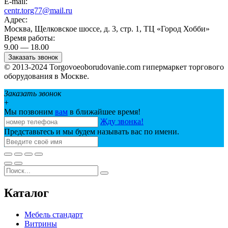
E-mail:
centr.torg77@mail.ru
Адрес:
Москва, Щелковское шоссе, д. 3, стр. 1, ТЦ «Город Хобби»
Время работы:
9.00 — 18.00
Заказать звонок
© 2013-2024 Torgovoeoborudovanie.com гипермаркет торгового
оборудования в Москве.
Заказать звонок
+
Мы позвоним
вам
в ближайшее время!
Жду звонка!
Представьтесь и мы будем называть вас по имени.
Каталог
Мебель стандарт
Витрины