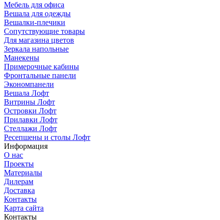
Мебель для офиса
Вешала для одежды
Вешалки-плечики
Сопутствующие товары
Для магазина цветов
Зеркала напольные
Манекены
Примерочные кабины
Фронтальные панели
Экономпанели
Вешала Лофт
Витрины Лофт
Островки Лофт
Прилавки Лофт
Стеллажи Лофт
Ресепшены и столы Лофт
Информация
О нас
Проекты
Материалы
Дилерам
Доставка
Контакты
Карта сайта
Контакты