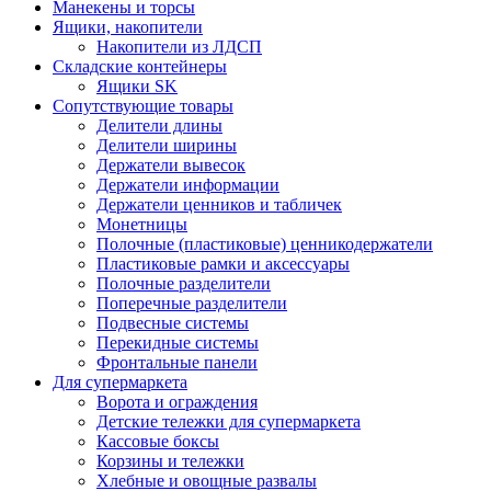
Манекены и торсы
Ящики, накопители
Накопители из ЛДСП
Складские контейнеры
Ящики SK
Сопутствующие товары
Делители длины
Делители ширины
Держатели вывесок
Держатели информации
Держатели ценников и табличек
Монетницы
Полочные (пластиковые) ценникодержатели
Пластиковые рамки и аксессуары
Полочные разделители
Поперечные разделители
Подвесные системы
Перекидные системы
Фронтальные панели
Для супермаркета
Ворота и ограждения
Детские тележки для супермаркета
Кассовые боксы
Корзины и тележки
Хлебные и овощные развалы