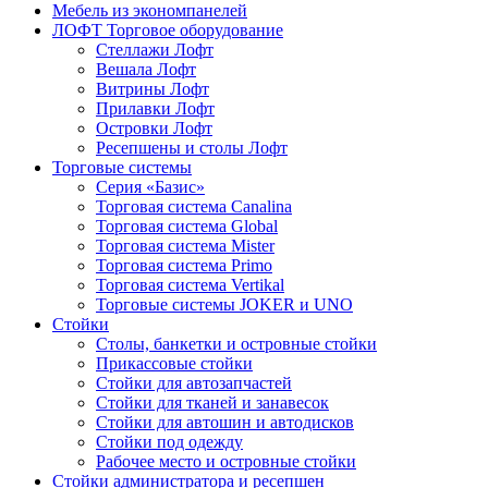
Мебель из экономпанелей
ЛОФТ Торговое оборудование
Стеллажи Лофт
Вешала Лофт
Витрины Лофт
Прилавки Лофт
Островки Лофт
Ресепшены и столы Лофт
Торговые системы
Серия «Базис»
Торговая система Canalina
Торговая система Global
Торговая система Mister
Торговая система Primo
Торговая система Vertikal
Торговые системы JOKER и UNO
Стойки
Столы, банкетки и островные стойки
Прикассовые стойки
Стойки для автозапчастей
Стойки для тканей и занавесок
Стойки для автошин и автодисков
Стойки под одежду
Рабочее место и островные стойки
Стойки администратора и ресепшен