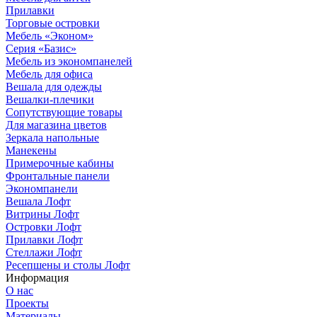
Прилавки
Торговые островки
Мебель «Эконом»
Серия «Базис»
Мебель из экономпанелей
Мебель для офиса
Вешала для одежды
Вешалки-плечики
Сопутствующие товары
Для магазина цветов
Зеркала напольные
Манекены
Примерочные кабины
Фронтальные панели
Экономпанели
Вешала Лофт
Витрины Лофт
Островки Лофт
Прилавки Лофт
Стеллажи Лофт
Ресепшены и столы Лофт
Информация
О нас
Проекты
Материалы