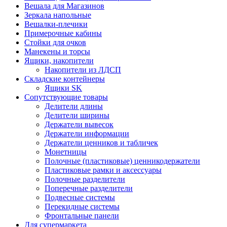
Вешала для Магазинов
Зеркала напольные
Вешалки-плечики
Примерочные кабины
Стойки для очков
Манекены и торсы
Ящики, накопители
Накопители из ЛДСП
Складские контейнеры
Ящики SK
Сопутствующие товары
Делители длины
Делители ширины
Держатели вывесок
Держатели информации
Держатели ценников и табличек
Монетницы
Полочные (пластиковые) ценникодержатели
Пластиковые рамки и аксессуары
Полочные разделители
Поперечные разделители
Подвесные системы
Перекидные системы
Фронтальные панели
Для супермаркета