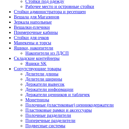
Стойки под одежду
Рабочее место и островные стойки
Стойки администратора и ресепшен
Вешала для Магазинов
Зеркала напольные
Вешалки-плечики
Примерочные кабины
Стойки для очков
Манекены и торсы
Ящики, накопители
Накопители из ЛДСП
Складские контейнеры
Ящики SK
Сопутствующие товары
Делители длины
Делители ширины
Держатели вывесок
Держатели информации
Держатели ценников и табличек
Монетницы
Полочные (пластиковые) ценникодержатели
Пластиковые рамки и аксессуары
Полочные разделители
Поперечные разделители
Подвесные системы