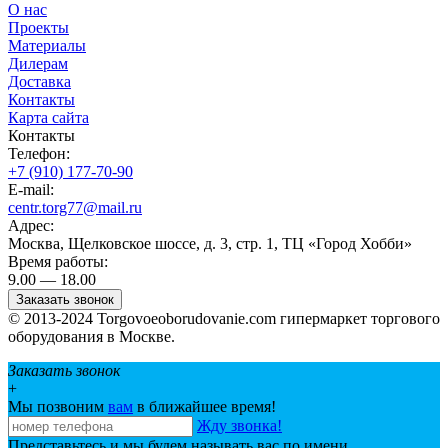
О нас
Проекты
Материалы
Дилерам
Доставка
Контакты
Карта сайта
Контакты
Телефон:
+7 (910) 177-70-90
E-mail:
centr.torg77@mail.ru
Адрес:
Москва, Щелковское шоссе, д. 3, стр. 1, ТЦ «Город Хобби»
Время работы:
9.00 — 18.00
Заказать звонок
© 2013-2024 Torgovoeoborudovanie.com гипермаркет торгового
оборудования в Москве.
Заказать звонок
+
Мы позвоним
вам
в ближайшее время!
Жду звонка!
Представьтесь и мы будем называть вас по имени.