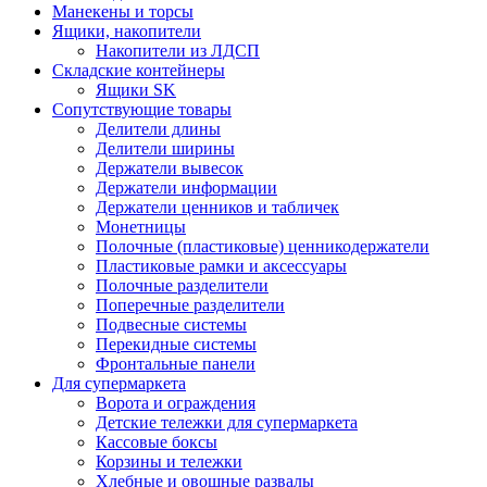
Манекены и торсы
Ящики, накопители
Накопители из ЛДСП
Складские контейнеры
Ящики SK
Сопутствующие товары
Делители длины
Делители ширины
Держатели вывесок
Держатели информации
Держатели ценников и табличек
Монетницы
Полочные (пластиковые) ценникодержатели
Пластиковые рамки и аксессуары
Полочные разделители
Поперечные разделители
Подвесные системы
Перекидные системы
Фронтальные панели
Для супермаркета
Ворота и ограждения
Детские тележки для супермаркета
Кассовые боксы
Корзины и тележки
Хлебные и овощные развалы