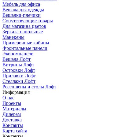
Мебель для офиса
Вешала для одежды
Вешалки-плечики
Сопутствующие товары
Для магазина цветов
Зеркала напольные
Манекены
Примерочные кабины
Фронтальные панели
Экономпанели
Вешала Лофт
Витрины Лофт
Островки Лофт
Прилавки Лофт
Стеллажи Лофт
Ресепшены и столы Лофт
Информация
О нас
Проекты
Материалы
Дилерам
Доставка
Контакты
Карта сайта
Контакты