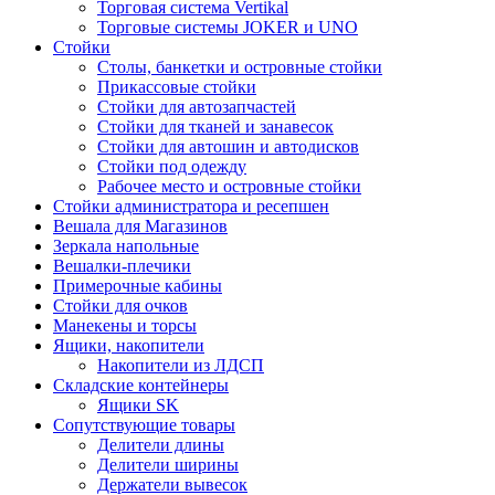
Торговая система Vertikal
Торговые системы JOKER и UNO
Стойки
Столы, банкетки и островные стойки
Прикассовые стойки
Стойки для автозапчастей
Стойки для тканей и занавесок
Стойки для автошин и автодисков
Стойки под одежду
Рабочее место и островные стойки
Стойки администратора и ресепшен
Вешала для Магазинов
Зеркала напольные
Вешалки-плечики
Примерочные кабины
Стойки для очков
Манекены и торсы
Ящики, накопители
Накопители из ЛДСП
Складские контейнеры
Ящики SK
Сопутствующие товары
Делители длины
Делители ширины
Держатели вывесок