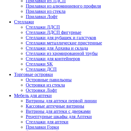
Прилавки из ЛДСП
Прилавки из алюминиевого профиля
Прилавки из стекла
Прилавки Лофт
Стеллажи
Стеллажи ЛДСП
Стеллажи ЛДСП фигурные
Стеллажи для рубашек и галстуков
Стеллажи металлические пристенные
Стеллажи для Архива и склада
Стеллажи из хромированной трубы
Стеллажи для контейнеров
Стеллажи SK
Стеллажи ДСП
Торговые островки
Островные павильоны
Островки из стекла
Островки Лофт
Мебель для аптеки
Витрины для аптеки первой линии
Кассовые аптечные витрины
Витрины для аптеки с дверками
Рецептурные шкафы для Аптеки
Стеллажи для аптеки
Прилавки Горки