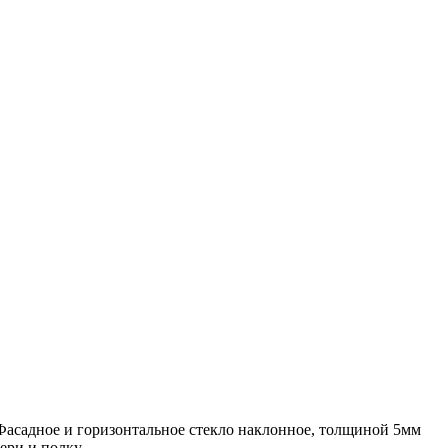
асадное и горизонтальное стекло наклонное, толщиной 5мм
ери и полку.