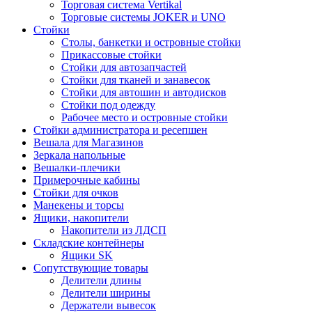
Торговая система Vertikal
Торговые системы JOKER и UNO
Стойки
Столы, банкетки и островные стойки
Прикассовые стойки
Стойки для автозапчастей
Стойки для тканей и занавесок
Стойки для автошин и автодисков
Стойки под одежду
Рабочее место и островные стойки
Стойки администратора и ресепшен
Вешала для Магазинов
Зеркала напольные
Вешалки-плечики
Примерочные кабины
Стойки для очков
Манекены и торсы
Ящики, накопители
Накопители из ЛДСП
Складские контейнеры
Ящики SK
Сопутствующие товары
Делители длины
Делители ширины
Держатели вывесок