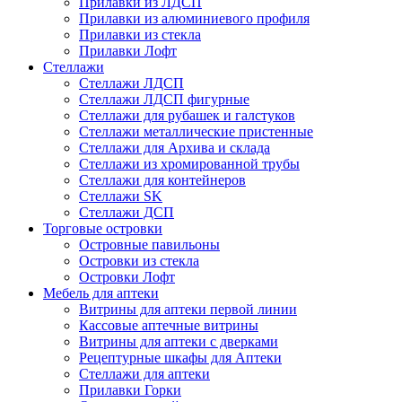
Прилавки из ЛДСП
Прилавки из алюминиевого профиля
Прилавки из стекла
Прилавки Лофт
Стеллажи
Стеллажи ЛДСП
Стеллажи ЛДСП фигурные
Стеллажи для рубашек и галстуков
Стеллажи металлические пристенные
Стеллажи для Архива и склада
Стеллажи из хромированной трубы
Стеллажи для контейнеров
Стеллажи SK
Стеллажи ДСП
Торговые островки
Островные павильоны
Островки из стекла
Островки Лофт
Мебель для аптеки
Витрины для аптеки первой линии
Кассовые аптечные витрины
Витрины для аптеки с дверками
Рецептурные шкафы для Аптеки
Стеллажи для аптеки
Прилавки Горки