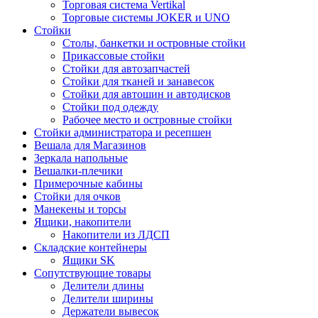
Торговая система Vertikal
Торговые системы JOKER и UNO
Стойки
Столы, банкетки и островные стойки
Прикассовые стойки
Стойки для автозапчастей
Стойки для тканей и занавесок
Стойки для автошин и автодисков
Стойки под одежду
Рабочее место и островные стойки
Стойки администратора и ресепшен
Вешала для Магазинов
Зеркала напольные
Вешалки-плечики
Примерочные кабины
Стойки для очков
Манекены и торсы
Ящики, накопители
Накопители из ЛДСП
Складские контейнеры
Ящики SK
Сопутствующие товары
Делители длины
Делители ширины
Держатели вывесок