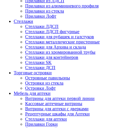
Прилавки из ЛДСП
Прилавки из алюминиевого профиля
Прилавки из стекла
Прилавки Лофт
Стеллажи
Стеллажи ЛДСП
Стеллажи ЛДСП фигурные
Стеллажи для рубашек и галстуков
Стеллажи металлические пристенные
Стеллажи для Архива и склада
Стеллажи из хромированной трубы
Стеллажи для контейнеров
Стеллажи SK
Стеллажи ДСП
Торговые островки
Островные павильоны
Островки из стекла
Островки Лофт
Мебель для аптеки
Витрины для аптеки первой линии
Кассовые аптечные витрины
Витрины для аптеки с дверками
Рецептурные шкафы для Аптеки
Стеллажи для аптеки
Прилавки Горки