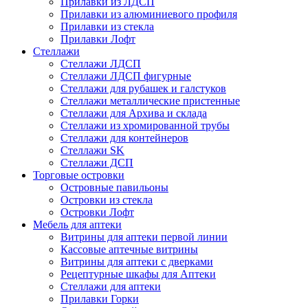
Прилавки из ЛДСП
Прилавки из алюминиевого профиля
Прилавки из стекла
Прилавки Лофт
Стеллажи
Стеллажи ЛДСП
Стеллажи ЛДСП фигурные
Стеллажи для рубашек и галстуков
Стеллажи металлические пристенные
Стеллажи для Архива и склада
Стеллажи из хромированной трубы
Стеллажи для контейнеров
Стеллажи SK
Стеллажи ДСП
Торговые островки
Островные павильоны
Островки из стекла
Островки Лофт
Мебель для аптеки
Витрины для аптеки первой линии
Кассовые аптечные витрины
Витрины для аптеки с дверками
Рецептурные шкафы для Аптеки
Стеллажи для аптеки
Прилавки Горки