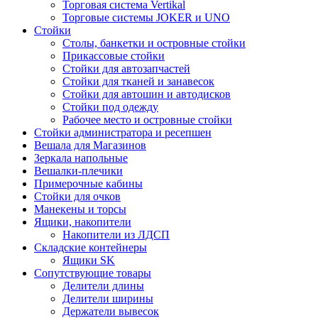
Торговая система Vertikal
Торговые системы JOKER и UNO
Стойки
Столы, банкетки и островные стойки
Прикассовые стойки
Стойки для автозапчастей
Стойки для тканей и занавесок
Стойки для автошин и автодисков
Стойки под одежду
Рабочее место и островные стойки
Стойки администратора и ресепшен
Вешала для Магазинов
Зеркала напольные
Вешалки-плечики
Примерочные кабины
Стойки для очков
Манекены и торсы
Ящики, накопители
Накопители из ЛДСП
Складские контейнеры
Ящики SK
Сопутствующие товары
Делители длины
Делители ширины
Держатели вывесок