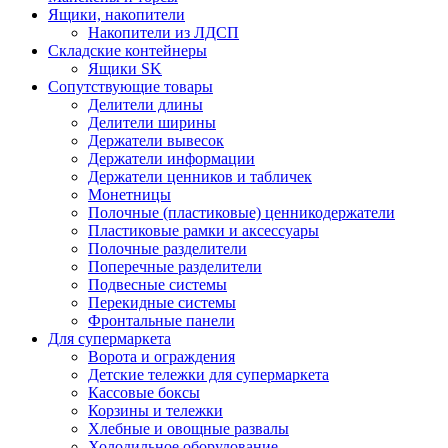
Ящики, накопители
Накопители из ЛДСП
Складские контейнеры
Ящики SK
Сопутствующие товары
Делители длины
Делители ширины
Держатели вывесок
Держатели информации
Держатели ценников и табличек
Монетницы
Полочные (пластиковые) ценникодержатели
Пластиковые рамки и аксессуары
Полочные разделители
Поперечные разделители
Подвесные системы
Перекидные системы
Фронтальные панели
Для супермаркета
Ворота и ограждения
Детские тележки для супермаркета
Кассовые боксы
Корзины и тележки
Хлебные и овощные развалы
Холодильное оборудование