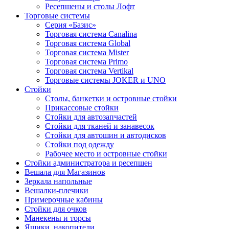
Ресепшены и столы Лофт
Торговые системы
Серия «Базис»
Торговая система Canalina
Торговая система Global
Торговая система Mister
Торговая система Primo
Торговая система Vertikal
Торговые системы JOKER и UNO
Стойки
Столы, банкетки и островные стойки
Прикассовые стойки
Стойки для автозапчастей
Стойки для тканей и занавесок
Стойки для автошин и автодисков
Стойки под одежду
Рабочее место и островные стойки
Стойки администратора и ресепшен
Вешала для Магазинов
Зеркала напольные
Вешалки-плечики
Примерочные кабины
Стойки для очков
Манекены и торсы
Ящики, накопители