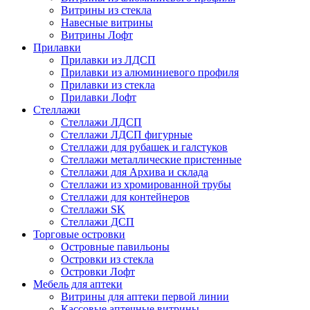
Витрины из стекла
Навесные витрины
Витрины Лофт
Прилавки
Прилавки из ЛДСП
Прилавки из алюминиевого профиля
Прилавки из стекла
Прилавки Лофт
Стеллажи
Стеллажи ЛДСП
Стеллажи ЛДСП фигурные
Стеллажи для рубашек и галстуков
Стеллажи металлические пристенные
Стеллажи для Архива и склада
Стеллажи из хромированной трубы
Стеллажи для контейнеров
Стеллажи SK
Стеллажи ДСП
Торговые островки
Островные павильоны
Островки из стекла
Островки Лофт
Мебель для аптеки
Витрины для аптеки первой линии
Кассовые аптечные витрины