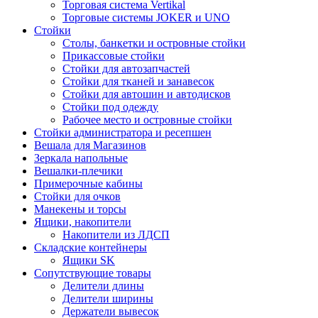
Торговая система Vertikal
Торговые системы JOKER и UNO
Стойки
Столы, банкетки и островные стойки
Прикассовые стойки
Стойки для автозапчастей
Стойки для тканей и занавесок
Стойки для автошин и автодисков
Стойки под одежду
Рабочее место и островные стойки
Стойки администратора и ресепшен
Вешала для Магазинов
Зеркала напольные
Вешалки-плечики
Примерочные кабины
Стойки для очков
Манекены и торсы
Ящики, накопители
Накопители из ЛДСП
Складские контейнеры
Ящики SK
Сопутствующие товары
Делители длины
Делители ширины
Держатели вывесок