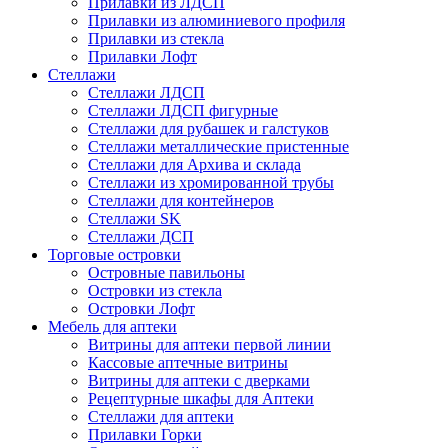
Прилавки из ЛДСП
Прилавки из алюминиевого профиля
Прилавки из стекла
Прилавки Лофт
Стеллажи
Стеллажи ЛДСП
Стеллажи ЛДСП фигурные
Стеллажи для рубашек и галстуков
Стеллажи металлические пристенные
Стеллажи для Архива и склада
Стеллажи из хромированной трубы
Стеллажи для контейнеров
Стеллажи SK
Стеллажи ДСП
Торговые островки
Островные павильоны
Островки из стекла
Островки Лофт
Мебель для аптеки
Витрины для аптеки первой линии
Кассовые аптечные витрины
Витрины для аптеки с дверками
Рецептурные шкафы для Аптеки
Стеллажи для аптеки
Прилавки Горки