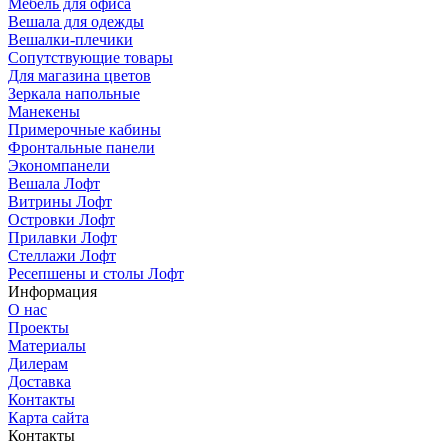
Мебель для офиса
Вешала для одежды
Вешалки-плечики
Сопутствующие товары
Для магазина цветов
Зеркала напольные
Манекены
Примерочные кабины
Фронтальные панели
Экономпанели
Вешала Лофт
Витрины Лофт
Островки Лофт
Прилавки Лофт
Стеллажи Лофт
Ресепшены и столы Лофт
Информация
О нас
Проекты
Материалы
Дилерам
Доставка
Контакты
Карта сайта
Контакты