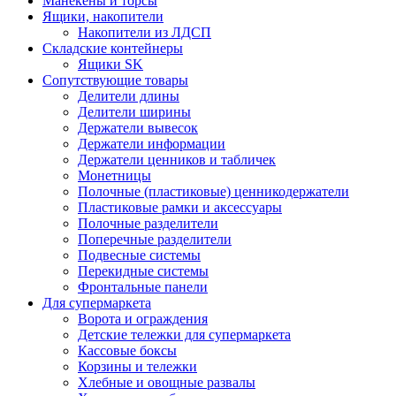
Манекены и торсы
Ящики, накопители
Накопители из ЛДСП
Складские контейнеры
Ящики SK
Сопутствующие товары
Делители длины
Делители ширины
Держатели вывесок
Держатели информации
Держатели ценников и табличек
Монетницы
Полочные (пластиковые) ценникодержатели
Пластиковые рамки и аксессуары
Полочные разделители
Поперечные разделители
Подвесные системы
Перекидные системы
Фронтальные панели
Для супермаркета
Ворота и ограждения
Детские тележки для супермаркета
Кассовые боксы
Корзины и тележки
Хлебные и овощные развалы