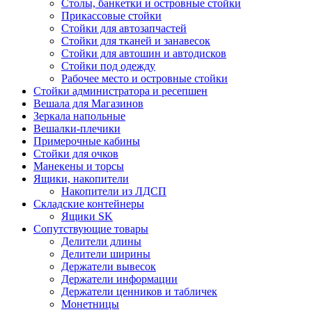
Столы, банкетки и островные стойки
Прикассовые стойки
Стойки для автозапчастей
Стойки для тканей и занавесок
Стойки для автошин и автодисков
Стойки под одежду
Рабочее место и островные стойки
Стойки администратора и ресепшен
Вешала для Магазинов
Зеркала напольные
Вешалки-плечики
Примерочные кабины
Стойки для очков
Манекены и торсы
Ящики, накопители
Накопители из ЛДСП
Складские контейнеры
Ящики SK
Сопутствующие товары
Делители длины
Делители ширины
Держатели вывесок
Держатели информации
Держатели ценников и табличек
Монетницы