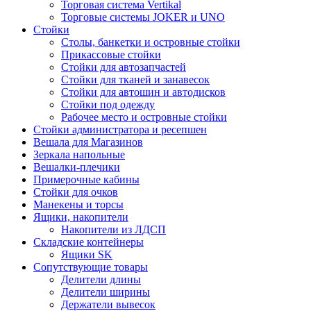
Торговая система Vertikal
Торговые системы JOKER и UNO
Стойки
Столы, банкетки и островные стойки
Прикассовые стойки
Стойки для автозапчастей
Стойки для тканей и занавесок
Стойки для автошин и автодисков
Стойки под одежду
Рабочее место и островные стойки
Стойки администратора и ресепшен
Вешала для Магазинов
Зеркала напольные
Вешалки-плечики
Примерочные кабины
Стойки для очков
Манекены и торсы
Ящики, накопители
Накопители из ЛДСП
Складские контейнеры
Ящики SK
Сопутствующие товары
Делители длины
Делители ширины
Держатели вывесок