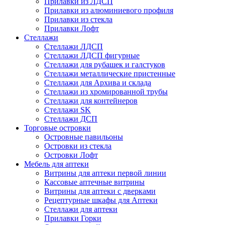
Прилавки из ЛДСП
Прилавки из алюминиевого профиля
Прилавки из стекла
Прилавки Лофт
Стеллажи
Стеллажи ЛДСП
Стеллажи ЛДСП фигурные
Стеллажи для рубашек и галстуков
Стеллажи металлические пристенные
Стеллажи для Архива и склада
Стеллажи из хромированной трубы
Стеллажи для контейнеров
Стеллажи SK
Стеллажи ДСП
Торговые островки
Островные павильоны
Островки из стекла
Островки Лофт
Мебель для аптеки
Витрины для аптеки первой линии
Кассовые аптечные витрины
Витрины для аптеки с дверками
Рецептурные шкафы для Аптеки
Стеллажи для аптеки
Прилавки Горки